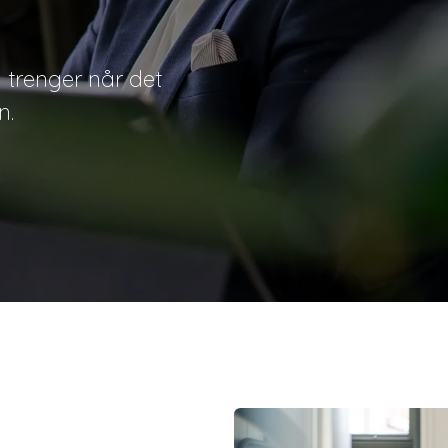
u trenger når det
n.