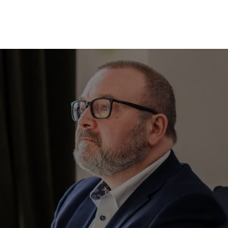
ess solutions
Training
Articles
About us