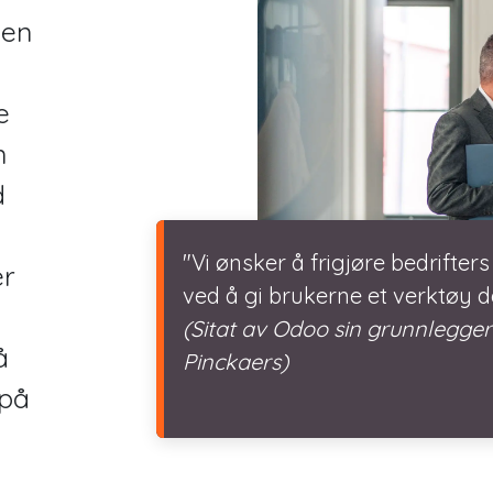
 en
e
n
d
"Vi ønsker å frigjøre bedrifters
er
ved å gi brukerne et verktøy d
(Sitat av Odoo sin grunnlegge
å
Pinckaers)
 på