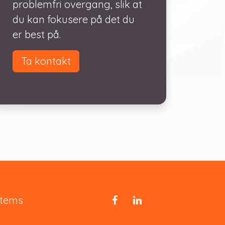
problemfri overgang, slik at
du kan fokusere på det du
er best på.
Ta kontakt
stems