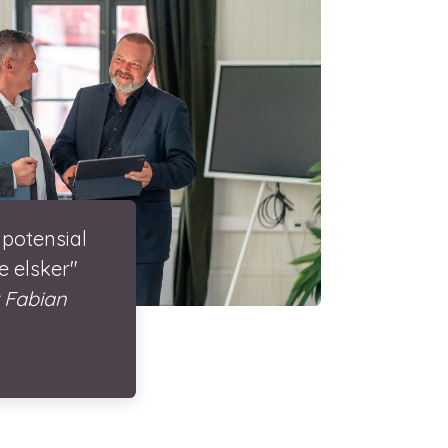
 potensial
e elsker"
r Fabian