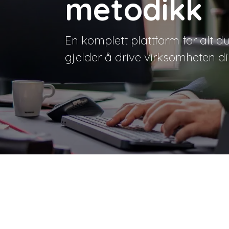
metodikk
En komplett plattform for alt d
gjelder å drive virksomheten di