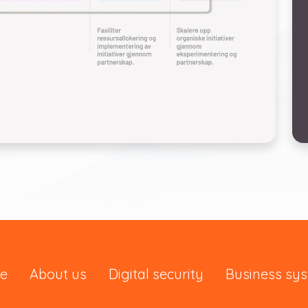
e
About us
Digital security
Business sy