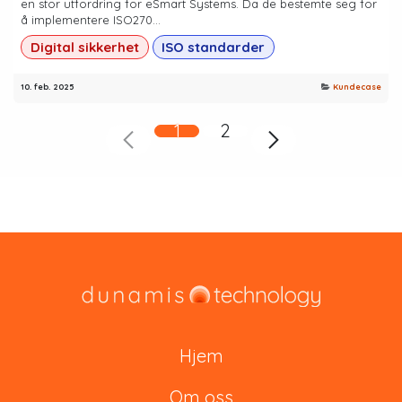
en stor utfordring for eSmart Systems. Da de bestemte seg for
å implementere ISO270...
Digital sikkerhet
ISO standarder
10. feb. 2025
Kundecase
1
2
Hjem
Om oss