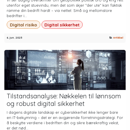
Vi ser daglig overskrifter om geopolitikk politisk uro og krig rett
utenfor eget stuevindu, men det som skjer "der ute" kan faktisk
ramme din bedrift hardt – via nettet. Små og mellomstore
bedrifter i...
Digital risiko
Digital sikkerhet
6. jun. 2025
Artikkel
Tilstandsanalyse: Nøkkelen til lønnsom
og robust digital sikkerhet
I dagens digitale landskap er cybersikkerhet ikke lenger bare
en IT-bekymring – det er en avgjørende forretningsstrategi. For
å beskytte verdiene i bedriften din og sikre bærekraftig vekst,
er det nød...